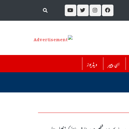
ای پیپر
ویڈیوز
معروف کاروباری شخصیت عبدالرشید چغتائی کی قونصل جنرل