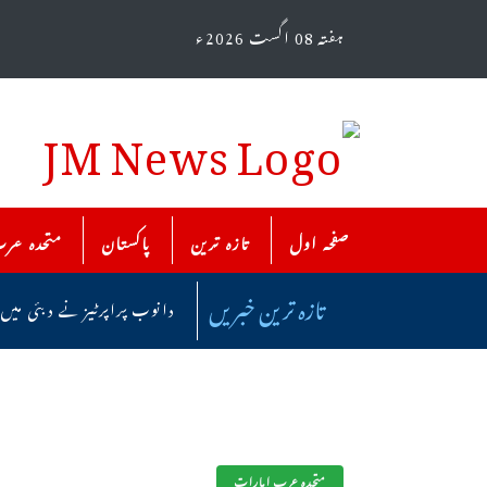
ہفتہ 08 اگست 2026ء
صفحہ اول
تازہ ترین
پاکستان
متحدہ عر
تازہ ترین خبریں
دانوب پراپرٹیز نے دبئی میں
متحدہ عرب امارات