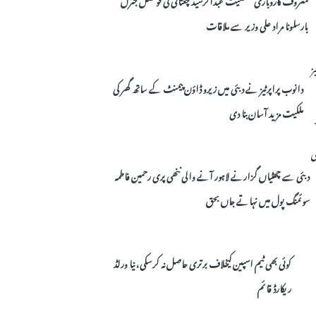
بارسلونا مراد علی وزیر سے ملاقات
دانوب پراپرٹیز نے دبئی میں زیرو ڈاؤن پیمنٹ کے ساتھ گھر کی
ملکیت مزید آسان بنا دی
دبئی سے چھٹیاں گزارنے لاہور آنے والی ننھی پری رحمین فاطمہ
سوئمنگ پول میں نہاتے جاں بحق
کوئی بھی ٹیم اسپین کیخلاف برتری حاصل نہ کرسکی، نیا ورلڈ
ریکارڈ قائم