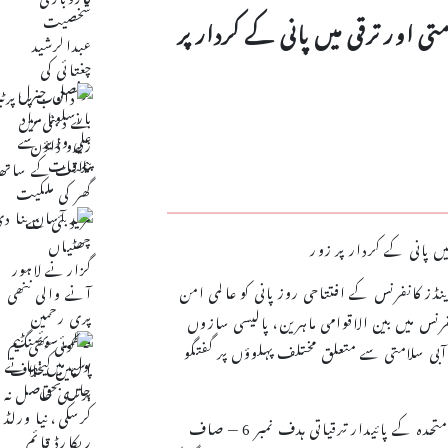
ی اور ترقی میں پانی کے کردار پر
ینڈز کانفرنس کے افتتاحی روز پانی کو عالمی امن
فرنس میں بین الاقوامی ماہرین، پالیسی سازوں
بی سلامتی سے متعلق مختلف پہلوؤں پر گفتگو
ماہرین نے اپنے خطابات میں پانی کے وسائل کو اقوامِ متحدہ کے پائیدار ترقیاتی ہدف نمبر 6 — صاف