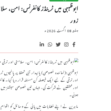
ابوظہبی میں ٹرینڈز کانفرنس: امن، سلامت
زور
ہفتہ 08 اگست 2026ء
ابوظہبی:(نمائندہ خصوصی) پائیدار آبی تحفظ پر پانچویں ٹر
اور ترقی کے لیے ایک فیصلہ کن مسئلہ قرار دیا گیا۔ کان
اور محققین نے شرکت کی، جہاں تین خصوصی سیشنز میں آ
ہوئی۔