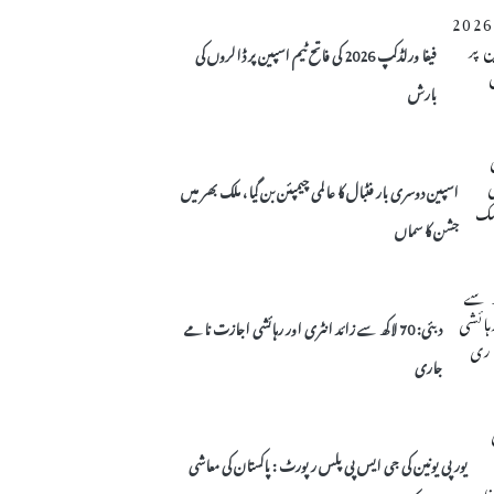
فیفا ورلڈکپ 2026 کی فاتح ٹیم اسپین پر ڈالروں کی
بارش
اسپین دوسری بار فٹبال کا عالمی چیمپئن بن گیا، ملک بھر میں
جشن کا سماں
دبئی: 70 لاکھ سے زائد انٹری اور رہائشی اجازت نامے
جاری
یورپی یونین کی جی ایس پی پلس رپورٹ : پاکستان کی معاشی