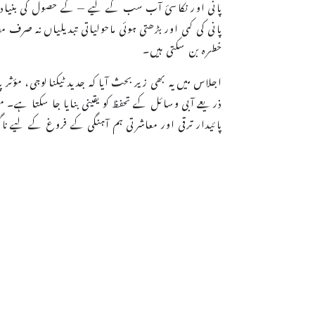
پانی اور نکاسیٔ آب سب کے لیے — کے حصول کی بنیاد قر
پانی کی کمی اور بڑھتی ہوئی ماحولیاتی تبدیلیاں نہ صرف م
خطرہ بن سکتی ہیں۔
اجلاس میں یہ بھی زیر بحث آیا کہ جدید ٹیکنالوجی، مؤثر
ذریعے آبی وسائل کے تحفظ کو یقینی بنایا جا سکتا ہے۔ 
پائیدار ترقی اور معاشرتی ہم آہنگی کے فروغ کے لیے نا