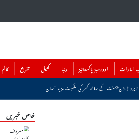
ب امارات
اوورسیز پاکستانیز
دنیا
کھیل
تفریح
کالم
 زیرو ڈاؤن پیمنٹ کے ساتھ گھر کی ملکیت مزید آسان
خاص خبریں